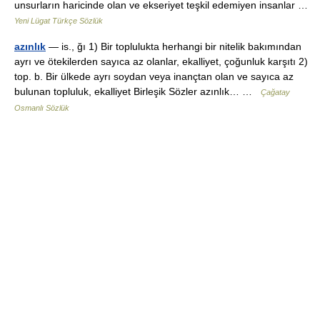
unsurların haricinde olan ve ekseriyet teşkil edemiyen insanlar …
Yeni Lügat Türkçe Sözlük
azınlık
— is., ğı 1) Bir toplulukta herhangi bir nitelik bakımından
ayrı ve ötekilerden sayıca az olanlar, ekalliyet, çoğunluk karşıtı 2)
top. b. Bir ülkede ayrı soydan veya inançtan olan ve sayıca az
bulunan topluluk, ekalliyet Birleşik Sözler azınlık… …
Çağatay
Osmanlı Sözlük