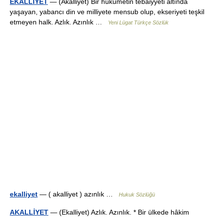
EKALLİYET
— (Akalliyet) Bir hükümetin tebaiyyeti altında
yaşayan, yabancı din ve milliyete mensub olup, ekseriyeti teşkil
etmeyen halk. Azlık. Azınlık …
Yeni Lügat Türkçe Sözlük
ekalliyet
— ( akalliyet ) azınlık …
Hukuk Sözlüğü
AKALLİYET
— (Ekalliyet) Azlık. Azınlık. * Bir ülkede hâkim