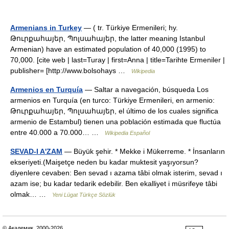
Armenians in Turkey
— ( tr. Türkiye Ermenileri; hy.
Թուրքահայեր, Պոլսահայեր, the latter meaning Istanbul
Armenian) have an estimated population of 40,000 (1995) to
70,000. [cite web | last=Turay | first=Anna | title=Tarihte Ermeniler |
publisher= [http://www.bolsohays …
Wikipedia
Armenios en Turquía
— Saltar a navegación, búsqueda Los
armenios en Turquía (en turco: Türkiye Ermenileri, en armenio:
Թուրքահայեր, Պոլսահայեր, el último de los cuales significa
armenio de Estambul) tienen una población estimada que fluctúa
entre 40.000 a 70.000… …
Wikipedia Español
SEVAD-I A'ZAM
— Büyük şehir. * Mekke i Mükerreme. * İnsanların
ekseriyeti.(Maişetçe neden bu kadar muktesit yaşıyorsun?
diyenlere cevaben: Ben sevad ı azama tâbi olmak isterim, sevad ı
azam ise; bu kadar tedarik edebilir. Ben ekalliyet i müsrifeye tâbi
olmak… …
Yeni Lügat Türkçe Sözlük
© Академик, 2000-2026