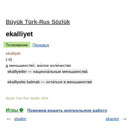
Büyük Türk-Rus Sözlük
ekalliyet
Толкование
Перевод
ekalliyet
(-ti)
а
меньшинство́; ма́лое коли́чество
ekalliyetler — национа́льные меньшинства́
ekalliyette kalmak — оста́ться в меньшинстве́
Büyük Türk-Rus Sözlük
.
2014
.
Игры ⚽
Поможем решить контрольную работу
ekalim
ekanim