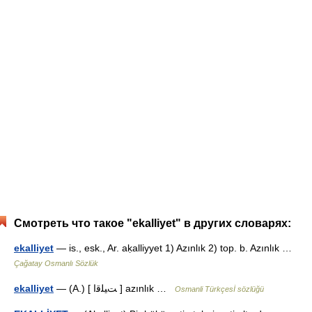
Смотреть что такое "ekalliyet" в других словарях:
ekalliyet
— is., esk., Ar. aḳalliyyet 1) Azınlık 2) top. b. Azınlık …
Çağatay Osmanlı Sözlük
ekalliyet
— (A.) [ ﺖﻴﻠﻗا ] azınlık …
Osmanli Türkçesİ sözlüğü